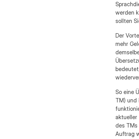
Sprachdie
werden kö
sollten S
Der Vorte
mehr Geld
demselben
Übersetz
bedeutet,
wiederve
So eine 
TM) und 
funktioni
aktueller
des TMs a
Auftrag 