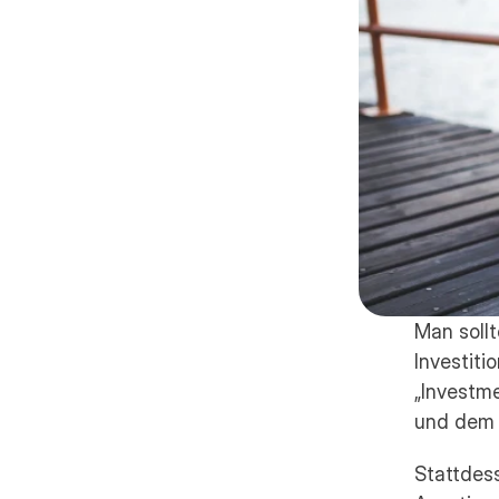
Man sollt
Investiti
„Investm
und dem a
Stattdess