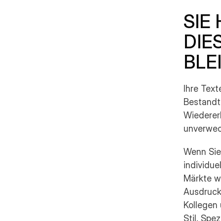
SIE
DIE
BLE
Ihre Text
Bestandte
Wiederer
unverwec
Wenn Sie 
individue
Märkte wi
Ausdrucks
Kollegen 
Stil. Spez