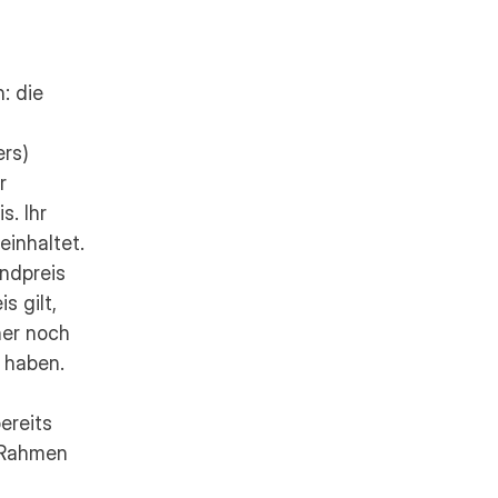
 die 
rs) 
 
. Ihr 
inhaltet. 
ndpreis 
 gilt, 
er noch 
 haben. 
reits 
 Rahmen 