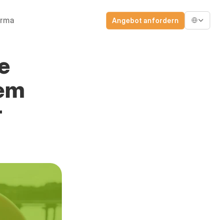
Select Lang
irma
Angebot anfordern
e 
em 
 