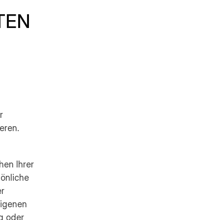
EN 
r
eren.
en Ihrer 
önliche 
r 
igenen 
g oder 