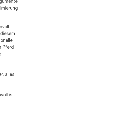
rgumente 
imierung 
oll. 
diesem 
onelle 
 Pferd 
 
, alles 
oll ist.