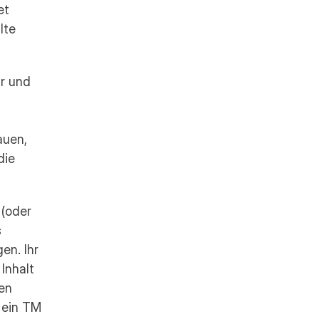
t 
te 
r und 
uen, 
ie 
 (oder 
 
n. Ihr 
nhalt 
en 
ein TM 