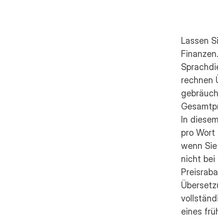
Lassen Si
Finanzen
Sprachdie
rechnen Ü
gebräuchl
Gesamtpre
In diesem
pro Wort 
wenn Sie
nicht bei
Preisraba
Übersetzu
vollständ
eines fr