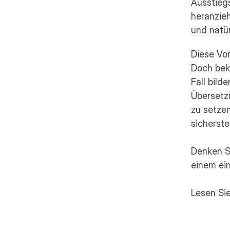
Ausstieg
heranzie
und natür
Diese Vor
Doch bek
Fall bild
Übersetzu
zu setzen
sicherste
Denken Sie
einem ein
Lesen Sie