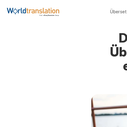
Überse
D
Üb