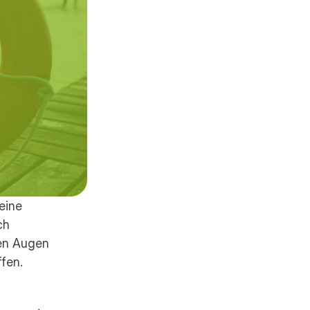
eine 
h 
en Augen 
fen.