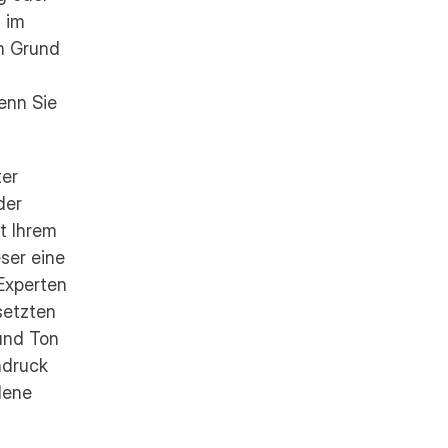
im 
m Grund 
nn Sie 
er 
er 
 Ihrem 
er eine 
xperten 
setzten 
und Ton 
druck 
dene 