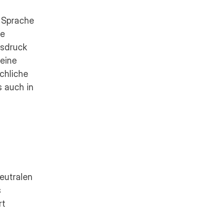
 Sprache 
e 
sdruck 
eine 
hliche 
 auch in 
utralen 
 
t 