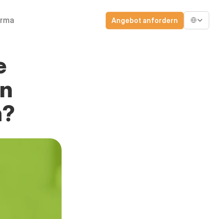
Select Lang
irma
Angebot anfordern
 
n 
n?