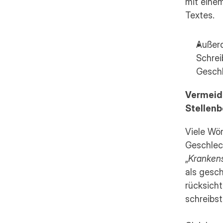
mit einem
Textes.
Außerd
Schrei
Geschl
Vermeide
Stellen
Viele Wör
Geschlech
„
Kranken
als gesc
rücksicht
schreibst