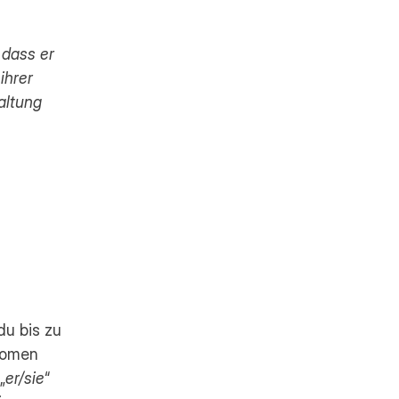
dass er 
ihrer 
ltung 
u bis zu 
omen 
„
er/sie
“ 