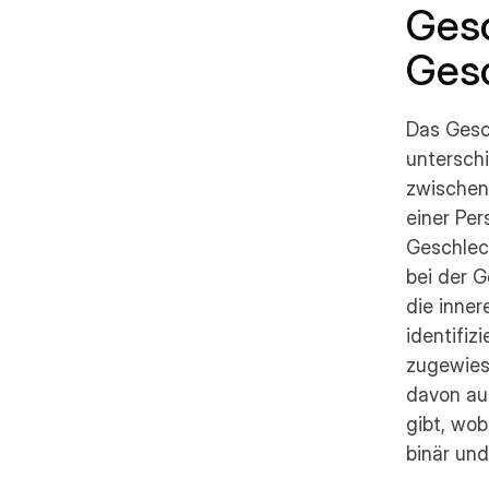
Gesc
Gesc
Das Gesc
untersch
zwischen
einer Per
Geschlec
bei der G
die inner
identifiz
zugewies
davon au
gibt, wob
binär un