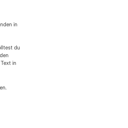
den in 
ltest du 
den 
ext in 
en.