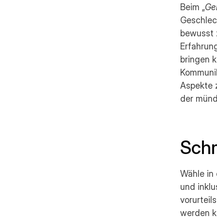
Beim „
Ge
Geschlec
bewusst z
Erfahrung
bringen 
Kommunika
Aspekte z
der münd
Schr
Wähle in 
und inklu
vorurteil
werden k