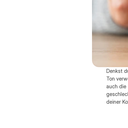
Denkst du
Ton verw
auch die 
geschlech
deiner K