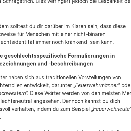
 Schrägstrich. Dies verringert jedoch die Lesbarkeit dei
em solltest du dir darüber im Klaren sein, dass diese 
bweise für Menschen mit einer nicht-binären 
echtsidentität immer noch kränkend  sein kann.
 geschlechtsspezifische Formulierungen in 
bezeichnungen und -beschreibungen
ter haben sich aus traditionellen Vorstellungen von 
terrollen entwickelt, darunter „
Feuerwehrmänner
“ oder
schwestern
“. Diese Wörter werden von den meisten Me
hlechtsneutral angesehen. Dennoch kannst du dich 
svoll verhalten, indem du zum Beispiel „
Feuerwehrleute
“
. 