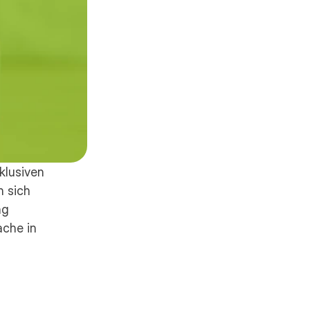
lusiven 
 sich 
g 
che in 