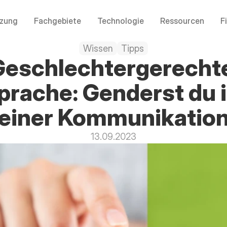
tzung
Fachgebiete
Technologie
Ressourcen
F
Wissen
Tipps
Geschlechtergerechte
prache: Genderst du i
einer Kommunikatio
13.09.2023