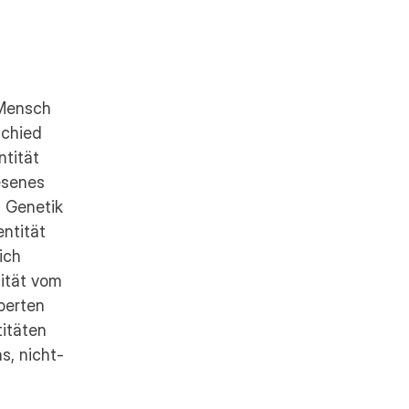
Mensch 
chied 
tität 
senes 
 Genetik 
ntität 
ch 
ität vom 
erten 
itäten 
s, nicht-