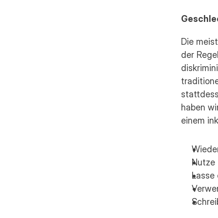
Geschle
Die meis
der Regel
diskrimi
tradition
stattdes
haben wir
einem ink
Wieder
Nutze 
Lasse 
Verwen
Schrei