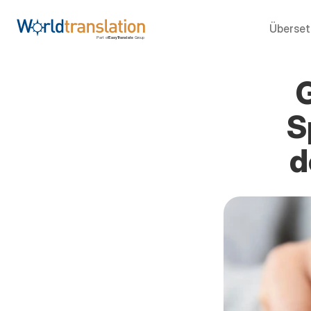
Überse
S
d