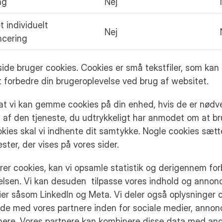
ng
Nej
 individuelt
Nej
ncering
de bruger cookies. Cookies er små tekstfiler, som kan
t forbedre din brugeroplevelse ved brug af websitet.
 at vi kan gemme cookies på din enhed, hvis de er nødv
n af den tjeneste, du udtrykkeligt har anmodet om at bru
kies skal vi indhente dit samtykke. Nogle cookies sætt
ster, der vises på vores sider.
er cookies, kan vi opsamle statistik og derigennem fo
elsen. Vi kan desuden tilpasse vores indhold og annon
er såsom LinkedIn og Meta. Vi deler også oplysninger 
de med vores partnere inden for sociale medier, annon
nere. Vores partnere kan kombinere disse data med and