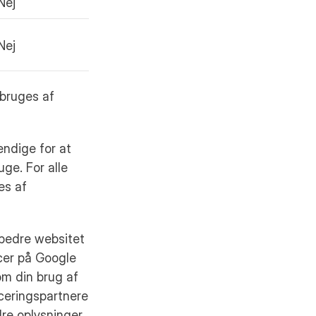
Nej
Nej
 bruges af
endige for at
ge. For alle
es af
rbedre websitet
cer på Google
om din brug af
ceringspartnere
re oplysninger,