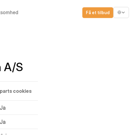
Select Lang
ksomhed
Få et tilbud
n A/S
 parts cookies
Ja
Ja