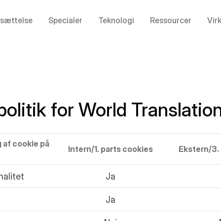
sættelse
Specialer
Teknologi
Ressourcer
Vir
olitik for World Translatio
 af cookie på
Intern/1. parts cookies
Ekstern/3.
nalitet
Ja
Ja