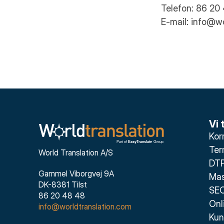
Telefon: 86 20
E-mail: info@w
Vi 
Kor
Ter
World Translation A/S
DTP
Gammel Viborgvej 9A
Mas
DK-8381 Tilst
SEO
86 20 48 48
Onl
info@worldtranslation.com
Kun