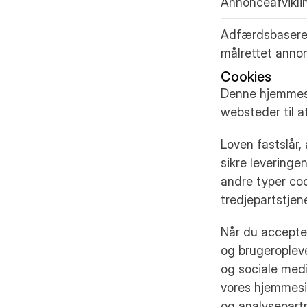
Annonceafvikli
Adfærdsbaseret
målrettet anno
Cookies
Denne hjemmesi
websteder til a
Loven fastslår,
sikre leveringe
andre typer coo
tredjepartstjene
Når du accepter
og brugeroplev
og sociale medi
vores hjemmesi
og analysepart