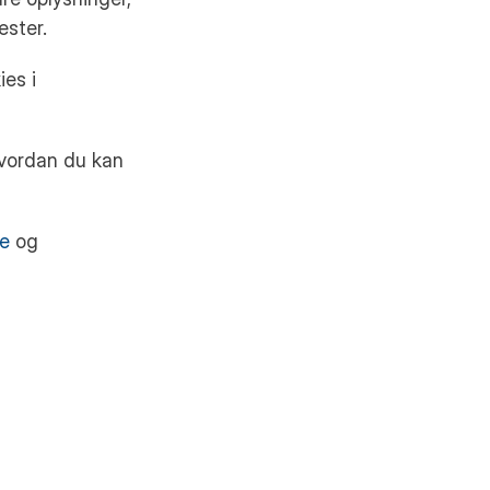
ester.
ies i
hvordan du kan
de
og