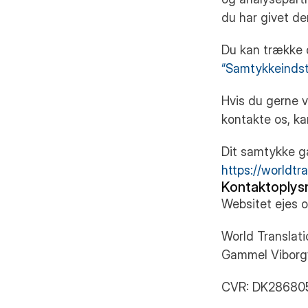
du har givet de
Du kan trække d
“Samtykkeindsti
Hvis du gerne v
kontakte os, ka
Dit samtykke g
https://worldtr
Kontaktoplysn
Websitet ejes o
World Translati
Gammel Viborgv
CVR: DK28680