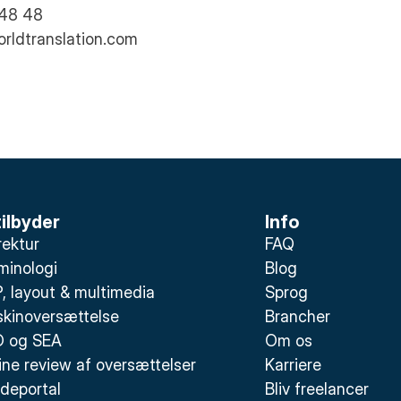
 48 48
orldtranslation.com
tilbyder
Info
rektur
FAQ
minologi
Blog
, layout & multimedia
Sprog
kinoversættelse
Brancher
 og SEA
Om os
ine review af oversættelser
Karriere
deportal
Bliv freelancer