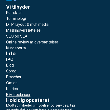
Vi tilbyder
Korrektur
Terminologi
DTP, layout & multimedia
Maskinoversættelse
SEO og SEA
Online review af oversættelser
Kundeportal
Info
FAQ
Blog
Sprog
Brancher
Om os
Karriere
Bliv freelancer
Hold dig opdateret
Modtag nyheder om ydelser og services, tips 
og gode råd, der kan lette dit arbejde med 