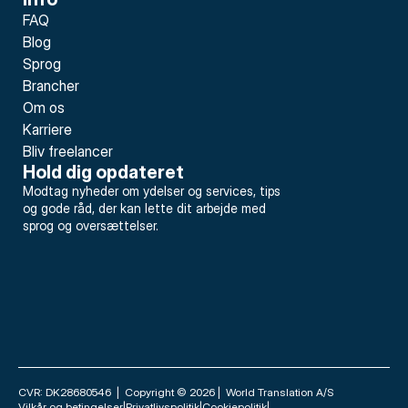
FAQ
Blog
Sprog
Brancher
Om os
Karriere
Bliv freelancer
Hold dig opdateret
Modtag nyheder om ydelser og services, tips 
og gode råd, der kan lette dit arbejde med 
sprog og oversættelser.
CVR: DK28680546  |  Copyright © 2026 |  World Translation A/S
Vilkår og betingelser
|
Privatlivspolitik
|
Cookiepolitik
|