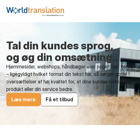
Tal din kundes sprog,
og øg din omsætning
Hjemmesider, webshops, håndbøger eller noget helt fjerde 
– ligegyldigt hvilket format din tekst har, så sørger gode 
oversættelser af høj kvalitet for, at dine kunder forstår dit 
produkt eller din service bedre.
Læs mere
Få et tilbud