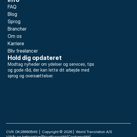
FAQ
Blog
Sprog
Brancher
Om os
Karriere
Bliv freelancer
Hold dig opdateret
Modtag nyheder om ydelser og services, tips 
og gode råd, der kan lette dit arbejde med 
sprog og oversættelser.
CVR: DK28680546  |  Copyright © 2026 |  World Translation A/S
Vilkår og betingelser
|
Privatlivspolitik
|
Cookiepolitik
|