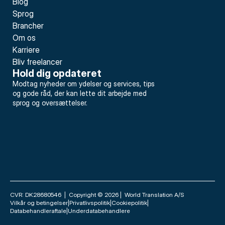
Blog
Sprog
Brancher
Om os
Karriere
Bliv freelancer
Hold dig opdateret
Modtag nyheder om ydelser og services, tips 
og gode råd, der kan lette dit arbejde med 
sprog og oversættelser.
CVR: DK28680546  |  Copyright © 2026 |  World Translation A/S
Vilkår og betingelser
|
Privatlivspolitik
|
Cookiepolitik
|
Databehandleraftale
|
Underdatabehandlere