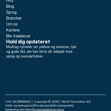
FAQ
Blog
Sprog
Brancher
Om os
Karriere
Bliv freelancer
Hold dig opdateret
Modtag nyheder om ydelser og services, tips 
og gode råd, der kan lette dit arbejde med 
sprog og oversættelser.
CVR: DK28680546  |  Copyright © 2026 |  World Translation A/S
Vilkår og betingelser
|
Privatlivspolitik
|
Cookiepolitik
|
Databehandleraftale
|
Underdatabehandlere