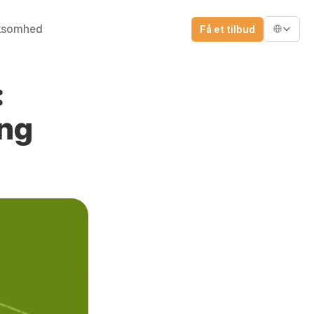
Select Lang
ksomhed
Få et tilbud
 
ng 