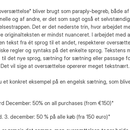
versættelse" bliver brugt som paraply-begreb, både af
nelle og af andre, er det som sagt også et selvstændigt 
lsestrappen. Det er det nederste trin, hvor arbejdet me
e originalteksten er mindst nuanceret. I arbejdet med at
en tekst fra ét sprog til et andet, respekterer oversætte
ke regler og syntaks på det enkelte sprog. Tekstens m
 til det nye sprog, sætning for sætning eller passage fo
Det vil sige at oversættelse opererer meget tekstnært.
u et konkret eksempel på en engelsk sætning, som blive
3rd December: 50% on all purchases (from €150)"
. 3. december: 50 % på alle køb (fra 150 euro)"