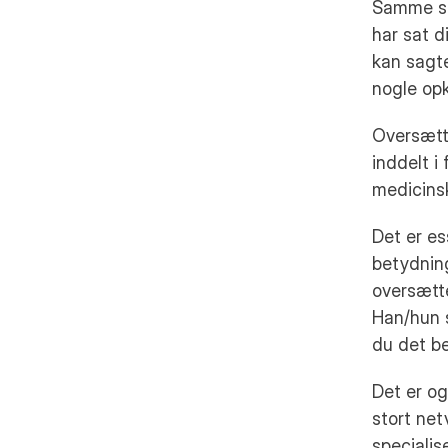
Samme sce
har sat d
kan sagte
nogle op
Oversætte
inddelt i
medicins
Det er es
betydning
oversætte
Han/hun s
du det be
Det er og
stort net
specialis