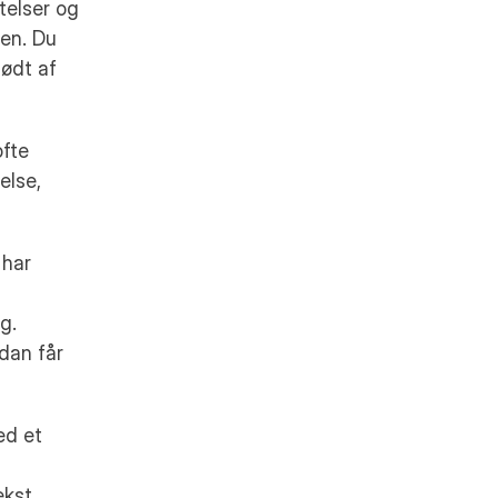
elser og 
en. Du 
ødt af 
fte 
lse, 
har 
. 
an får 
d et 
kst 