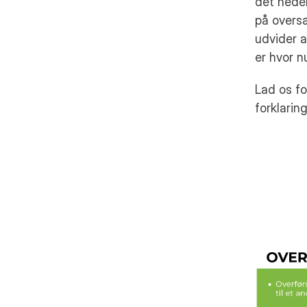
det neder
på oversæ
udvider a
er hvor n
Lad os fo
forklaring