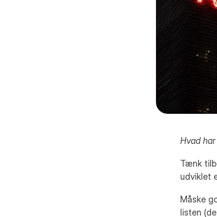
Hvad har 
Tænk tilb
udviklet 
Måske goo
listen (d