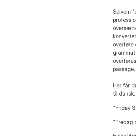
Selvom "o
professio
oversætte
konverter
overføre 
grammatis
overføres
passage. 
Her får d
til dansk:
"Friday 
"Fredag d