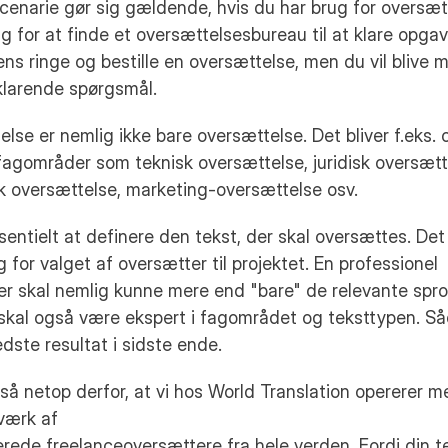
narie gør sig gældende, hvis du har brug for oversætt
ig for at finde et oversættelsesbureau til at klare opgav
ns ringe og bestille en oversættelse, men du vil blive m
klarende spørgsmål.
lse er nemlig ikke bare oversættelse. Det bliver f.eks. o
 fagområder som teknisk oversættelse, juridisk oversætte
k oversættelse, marketing-oversættelse osv.
sentielt at definere den tekst, der skal oversættes. Det 
 for valget af oversætter til projektet. En professionel 
r skal nemlig kunne mere end "bare" de relevante sprog
kal også være ekspert i fagområdet og teksttypen. Såd
dste resultat i sidste ende.
så netop derfor, at vi hos World Translation opererer me
værk af
erede freelanceoversættere fra hele verden. Fordi din te