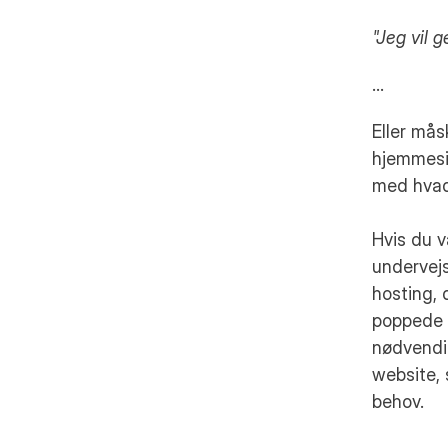
"Jeg vil 
…
Eller mås
hjemmesid
med hvad
Hvis du v
undervejs
hosting, 
poppede o
nødvendig
website, 
behov.