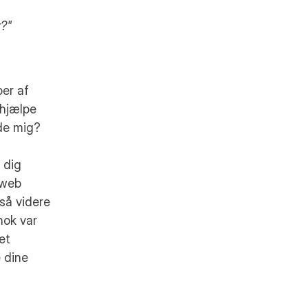
r?"
er af 
hjælpe 
de mig?
dig 
web 
å videre 
ok var 
t 
 dine 