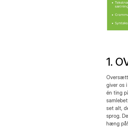
1. 
Oversætte
giver os 
én ting p
samlebet
set alt, 
sprog. De
hæng på!