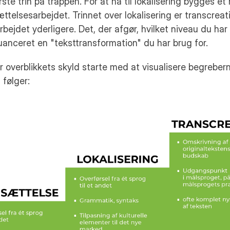
ste trin på trappen. For at nå til lokalisering bygges et n
ttelsesarbejdet. Trinnet over lokalisering er transcreat
rbejdet yderligere. Det, der afgør, hvilket niveau du har b
uanceret en "teksttransformation" du har brug for.
r overblikkets skyld starte med at visualisere begrebern
 følger: