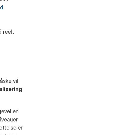
d 
reelt 
ske vil 
alisering
evel en 
iveauer 
ttelse er 