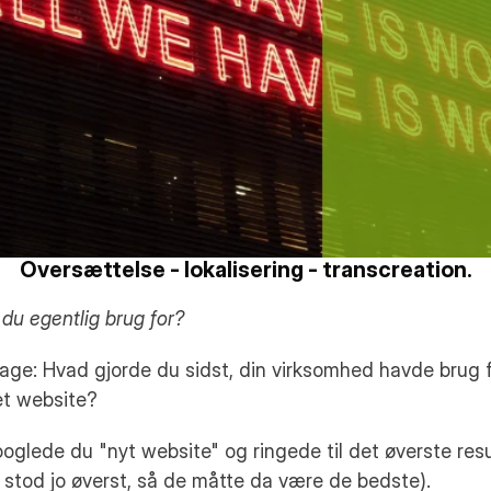
Oversættelse - lokalisering - transcreation.
du egentlig brug for?
age: Hvad gjorde du sidst, din virksomhed havde brug fo
et website?
glede du "nyt website" og ringede til det øverste resul
e stod jo øverst, så de måtte da være de bedste).