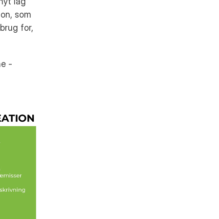
yt lag 
ion, som 
rug for, 
e - 