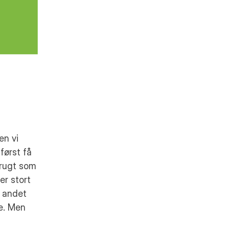
n vi 
ørst få 
rugt som 
 stort 
 andet 
e. Men 