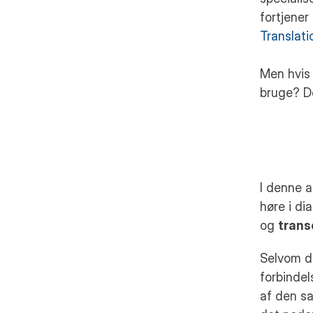
fortjener
Translati
Men hvis 
bruge? De
I denne a
høre i di
og 
trans
Selvom di
forbindel
af den sa