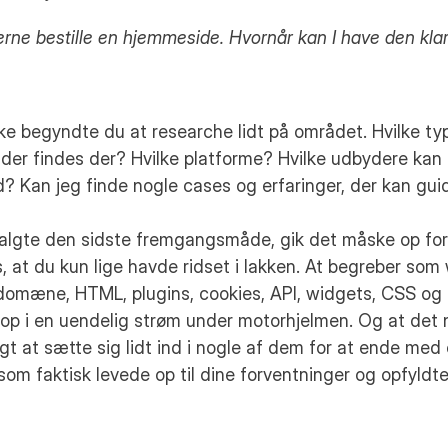
gerne bestille en hjemmeside. Hvornår kan I have den kla
ke begyndte du at researche lidt på området. Hvilke typ
er findes der? Hvilke platforme? Hvilke udbydere kan 
? Kan jeg finde nogle cases og erfaringer, der kan gui
algte den sidste fremgangsmåde, gik det måske op for 
, at du kun lige havde ridset i lakken. At begreber som 
domæne, HTML, plugins, cookies, API, widgets, CSS og s
p i en uendelig strøm under motorhjelmen. Og at det n
t at sætte sig lidt ind i nogle af dem for at ende med e
som faktisk levede op til dine forventninger og opfyldte