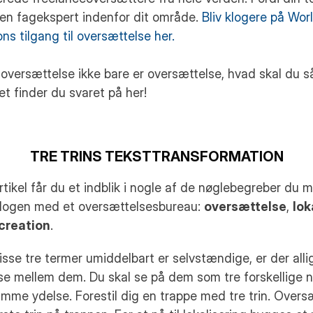
 en fagekspert indenfor dit område. 
Bliv klogere på Worl
ons tilgang til oversættelse her.
oversættelse ikke bare er oversættelse, hvad skal du så 
t finder du svaret på her!
TRE TRINS TEKSTTRANSFORMATION
rtikel får du et indblik i nogle af de nøglebegreber du må
alogen med et oversættelsesbureau: 
oversættelse
, 
lok
creation
.
sse tre termer umiddelbart er selvstændige, er der allig
se mellem dem. Du skal se på dem som tre forskellige n
mme ydelse. Forestil dig en trappe med tre trin. Oversæ