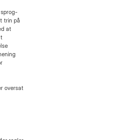
 sprog-
trin på 
d at 
 
lse 
ening 
r 
r oversat 