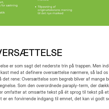
OVERSÆTTELSE
lse er som sagt det nederste trin på trappen. Men inde
i kast med at definere oversættelse nærmere, så lad os f
å det rene: Oversættelse som begreb bliver af mange b
egnelse. Som den overordnede paraply-term, der dækker
der omfatter at omsætte tekst på ét sprog til tekst på et
t er en forvirrende indgang til emnet, det kan vi godt s