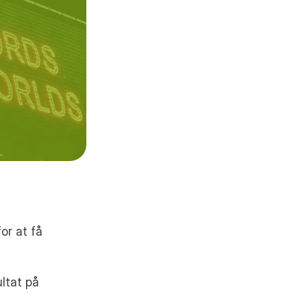
r at få 
tat på 