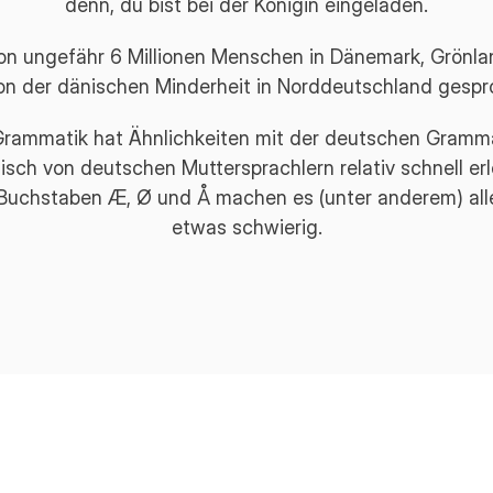
denn, du bist bei der Königin eingeladen.
on ungefähr 6 Millionen Menschen in Dänemark, Grönla
on der dänischen Minderheit in Norddeutschland gespr
Grammatik hat Ähnlichkeiten mit der deutschen Gramma
sch von deutschen Muttersprachlern relativ schnell er
 Buchstaben Æ, Ø und Å machen es (unter anderem) all
etwas schwierig.