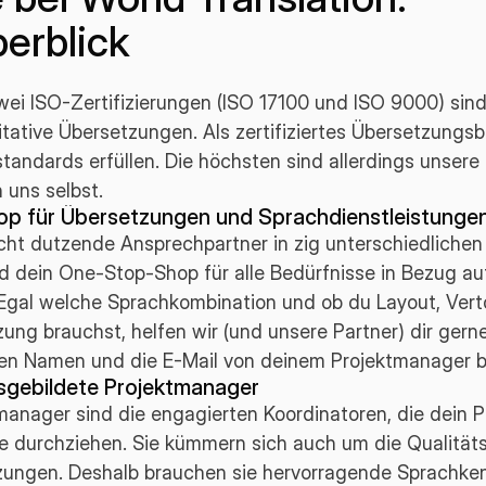
erblick
ei ISO-Zertifizierungen (ISO 17100 und ISO 9000) sind
itative Übersetzungen. Als zertifiziertes Übersetzungs
tandards erfüllen. Die höchsten sind allerdings unsere
 uns selbst.
p für Übersetzungen und Sprachdienstleistunge
icht dutzende Ansprechpartner in zig unterschiedlichen
nd dein One-Stop-Shop für alle Bedürfnisse in Bezug a
Egal welche Sprachkombination und ob du Layout, Ver
ng brauchst, helfen wir (und unsere Partner) dir gern
den Namen und die E-Mail von deinem Projektmanager b
sgebildete Projektmanager
anager sind die engagierten Koordinatoren, die dein P
e durchziehen. Sie kümmern sich auch um die Qualitäts
zungen. Deshalb brauchen sie hervorragende Sprachke