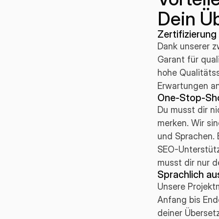
Dein Üb
Zertifizierung
Dank unserer zw
Garant für qual
hohe Qualitätss
Erwartungen an
One-Stop-Sho
Du musst dir n
merken. Wir si
und Sprachen. 
SEO-Unterstützu
musst dir nur 
Sprachlich au
Unsere Projektm
Anfang bis End
deiner Überset