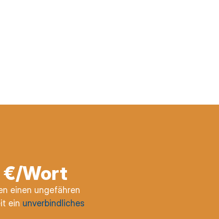
3 €/Wort
nen einen ungefähren
it ein
unverbindliches