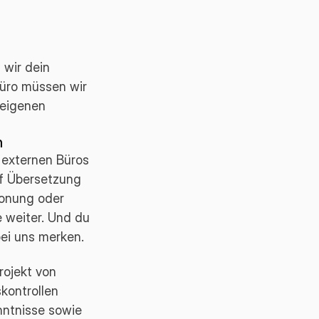
 wir dein
büro müssen wir
 eigenen
n
 externen Büros
uf Übersetzung
tonung oder
e weiter. Und du
ei uns merken.
rojekt von
kontrollen
nntnisse sowie