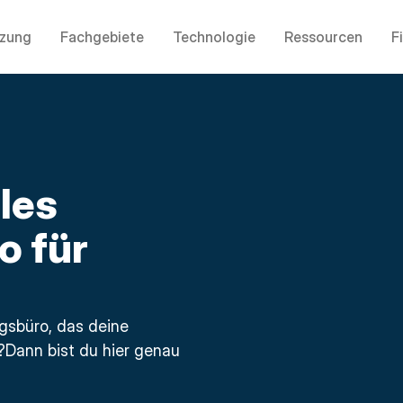
tzung
Fachgebiete
Technologie
Ressourcen
F
les
o für
sbüro, das deine 
ann bist du hier genau 