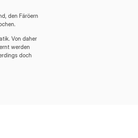
nd, den Färöern
ochen.
tik. Von daher
lernt werden
erdings doch